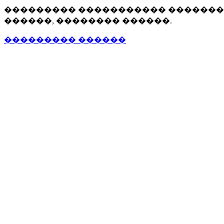
��������� ����������� �������, 
������, �������� ������.
��������� ������