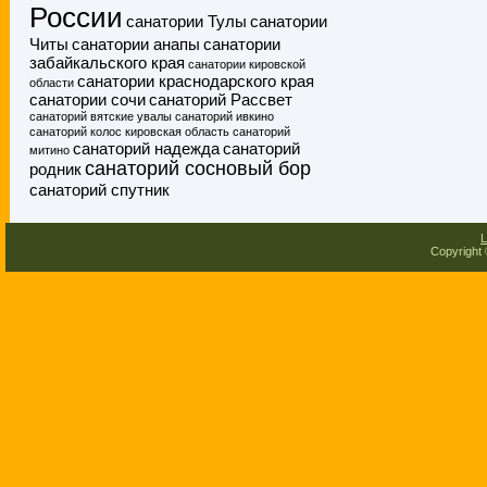
России
санатории Тулы
санатории
Читы
санатории анапы
санатории
забайкальского края
санатории кировской
санатории краснодарского края
области
санатории сочи
санаторий Рассвет
санаторий вятские увалы
санаторий ивкино
санаторий колос кировская область
санаторий
санаторий надежда
санаторий
митино
санаторий сосновый бор
родник
санаторий спутник
L
Copyright 