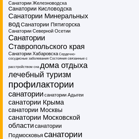
Санатории Железноводска
Санатории Кисловодска
Санатории Минеральных
вод
Санатории Пятигорска
Санатории Северной Осетии
Санатории
Ставропольского края
Санатории Хабаровска
Сердечно-
сосудисные заболевания
Состояния связанные с
дома отдыха
расстройством сна
лечебный туризм
профилактории
санатории
санатории Адыгеи
санатории Крыма
санатории Москвы
санатории Московской
области
санатории
санатории
Подмосковья