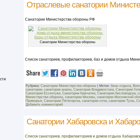
Отраслевые санатории Министе
Санатории Министерства обороны РФ
Санатории Министерства обороны
Список санаториев, профилакториев, баз и домов отдыха Мин
сти
Рубрика:
Санатории Министерства обороны
|
Метки:
базы отдыха
,
Вое
санатории
,
санатории анапы
,
Санатории Владивостока
,
Санатории Гел
Санатории Ессентуки
,
Санатории Камчатки
,
Санатории Кисловодска
,
с
Министерства обороны
,
санатории Москвы
,
санатории Московской обл
Приморья
,
Санатории Пятигорска
,
санатории сочи
,
санатории Тулы
,
Са
Добавить комментарий
Санатории Хабаровска и Хабаро
Список санаториев, профилакториев и домов отдыха Хабаровск