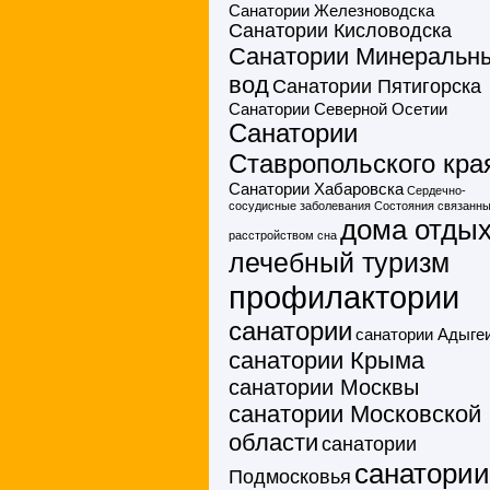
Санатории Железноводска
Санатории Кисловодска
Санатории Минеральн
вод
Санатории Пятигорска
Санатории Северной Осетии
Санатории
Ставропольского кра
Санатории Хабаровска
Сердечно-
сосудисные заболевания
Состояния связанны
дома отды
расстройством сна
лечебный туризм
профилактории
санатории
санатории Адыге
санатории Крыма
санатории Москвы
санатории Московской
области
санатории
санатории
Подмосковья