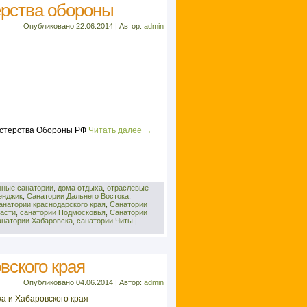
рства обороны
Опубликовано
22.06.2014
|
Автор:
admin
истерства Обороны РФ
Читать далее
→
нные санатории
,
дома отдыха
,
отраслевые
енджик
,
Санатории Дальнего Востока
,
анатории краснодарского края
,
Санатории
асти
,
санатории Подмосковья
,
Санатории
натории Хабаровска
,
санатории Читы
|
вского края
Опубликовано
04.06.2014
|
Автор:
admin
а и Хабаровского края