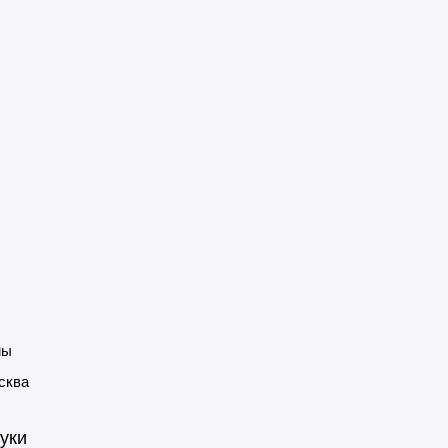
мы
сква
уки