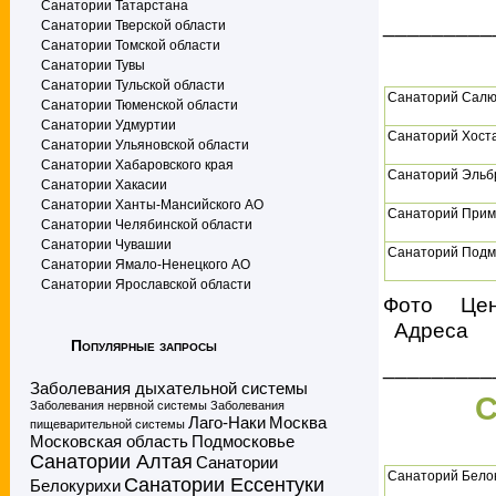
Санатории Татарстана
_________
Санатории Тверской области
Санатории Томской области
Санатории Тувы
Санатории Тульской области
Санаторий Салю
Санатории Тюменской области
Санатории Удмуртии
Санаторий Хост
Санатории Ульяновской области
Санатории Хабаровского края
Санаторий Эльбр
Санатории Хакасии
Санатории Ханты-Мансийского АО
Санаторий Прим
Санатории Челябинской области
Санатории Чувашии
Санаторий Подм
Санатории Ямало-Ненецкого АО
Санатории Ярославской области
Фото Це
Адреса
Популярные запросы
_________
Заболевания дыхательной системы
С
Заболевания нервной системы
Заболевания
Лаго-Наки
Москва
пищеварительной системы
Московская область
Подмосковье
Санатории Алтая
Санатории
Санаторий Бело
Санатории Ессентуки
Белокурихи