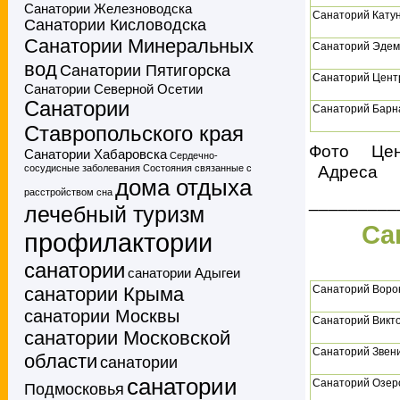
Санатории Железноводска
Санаторий Кату
Санатории Кисловодска
Санатории Минеральных
Санаторий Эдем
вод
Санатории Пятигорска
Санаторий Цент
Санатории Северной Осетии
Санатории
Санаторий Барн
Ставропольского края
Фото Це
Санатории Хабаровска
Сердечно-
Адреса
сосудисные заболевания
Состояния связанные с
дома отдыха
расстройством сна
_________
лечебный туризм
Са
профилактории
санатории
санатории Адыгеи
санатории Крыма
Санаторий Воро
санатории Москвы
Санаторий Викт
санатории Московской
Санаторий Звен
области
санатории
санатории
Санаторий Озер
Подмосковья